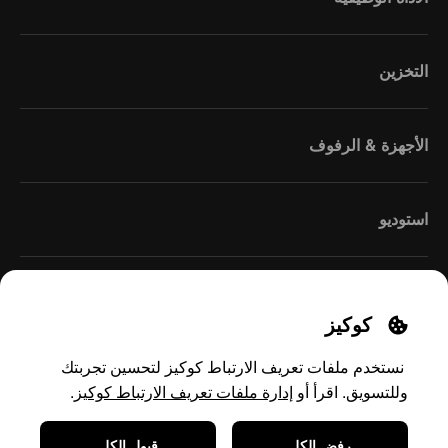
التخزين
الأجهزة & الرفوف
استوديو
كوكيز
نستخدم ملفات تعريف الارتباط كوكيز لتحسين تجربتك
إدارة ملفات تعريف الارتباط كوكيز
وللتسويق. اقرأ
أو
.
Middle East
(Arabic)
رفض الكل
قبول الكل
تواصل معنا
سياسة الخصوصية
الشحن والإرجاع